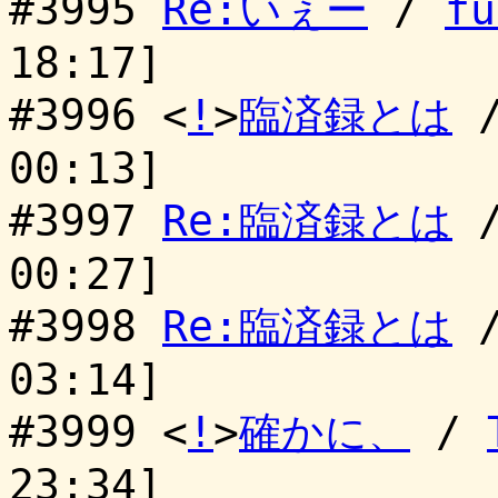
#3995
Re:いぇー
/
fu
18:17]
#3996 <
!
>
臨済録とは
00:13]
#3997
Re:臨済録とは
00:27]
#3998
Re:臨済録とは
03:14]
#3999 <
!
>
確かに、
/
23:34]