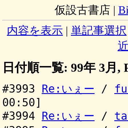
仮設古書店
|
B
内容を表示
|
単記事選択
日付順一覧: 99年 3月, P
#3993
Re:いぇー
/
fu
00:50]
#3994
Re:いぇー
/
ta