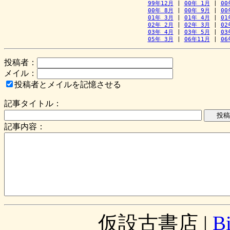
99年12月
 | 
00年 1月
 | 
00
00年 8月
 | 
00年 9月
 | 
00
01年 3月
 | 
01年 4月
 | 
01
02年 2月
 | 
02年 3月
 | 
02
03年 4月
 | 
03年 5月
 | 
03
05年 3月
 | 
06年11月
 | 
06
投稿者：
メイル：
投稿者とメイルを記憶させる
記事タイトル：
記事内容：
仮設古書店
|
B