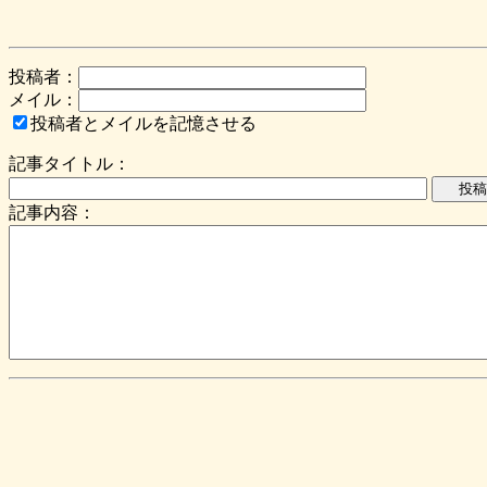
投稿者：
メイル：
投稿者とメイルを記憶させる
記事タイトル：
記事内容：