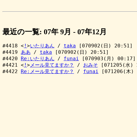
最近の一覧: 07年 9月 - 07年12月
#4418 <
!
>
いたりあん
/
taka
[070902(日) 20:51]
#4419
ああ
/
taka
[070902(日) 20:51]
#4420
Re:いたりあん
/
funai
[070903(月) 00:17]
#4421 <
!
>
メール見てますか？
/
おみそ
[071205(水) 
#4422
Re:メール見てますか？
/
funai
[071206(木) 