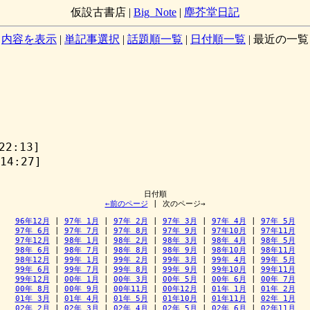
仮設古書店
|
Big_Note
|
塵芥堂日記
内容を表示
|
単記事選択
|
話題順一覧
|
日付順一覧
|
最近の一覧
22:13]
14:27]
←前のページ
 | 
次のページ→
96年12月
 | 
97年 1月
 | 
97年 2月
 | 
97年 3月
 | 
97年 4月
 | 
97年 5月
97年 6月
 | 
97年 7月
 | 
97年 8月
 | 
97年 9月
 | 
97年10月
 | 
97年11月
97年12月
 | 
98年 1月
 | 
98年 2月
 | 
98年 3月
 | 
98年 4月
 | 
98年 5月
98年 6月
 | 
98年 7月
 | 
98年 8月
 | 
98年 9月
 | 
98年10月
 | 
98年11月
98年12月
 | 
99年 1月
 | 
99年 2月
 | 
99年 3月
 | 
99年 4月
 | 
99年 5月
99年 6月
 | 
99年 7月
 | 
99年 8月
 | 
99年 9月
 | 
99年10月
 | 
99年11月
99年12月
 | 
00年 1月
 | 
00年 3月
 | 
00年 5月
 | 
00年 6月
 | 
00年 7月
00年 8月
 | 
00年 9月
 | 
00年11月
 | 
00年12月
 | 
01年 1月
 | 
01年 2月
01年 3月
 | 
01年 4月
 | 
01年 5月
 | 
01年10月
 | 
01年11月
 | 
02年 1月
02年 2月
 | 
02年 3月
 | 
02年 4月
 | 
02年 5月
 | 
02年 6月
 | 
02年11月