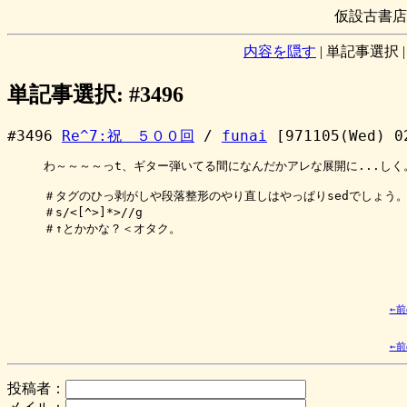
仮設古書店
内容を隠す
|
単記事選択
単記事選択: #3496
#3496
Re^7:祝 ５００回
/
funai
[971105(Wed) 0
わ～～～～っt、ギター弾いてる間になんだかアレな展開に...しく。
＃タグのひっ剥がしや段落整形のやり直しはやっぱりsedでしょう。
＃s/<[^>]*>//g

＃↑とかかな？＜オタク。

←
←
投稿者：