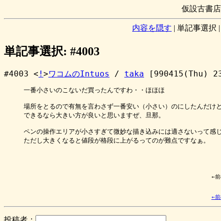
仮設古書店
内容を隠す
|
単記事選択
単記事選択: #4003
#4003 <
!
>
ワコムのIntuos
/
taka
[990415(Thu) 2
一番小さいのこないだ買ったんですわ・・ほほほ

場所をとるので有無を言わさず一番安い（小さい）のにしたんだけど
できるなら大きい方が良いと思いますぜ、旦那。

ペンの操作エリアが小さすぎて微妙な描き込みには適さないって感じ
ただし大きくなると値段が格段に上がるってのが難点ですなぁ。

←
←
投稿者：