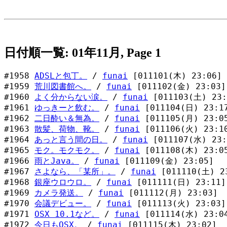
日付順一覧: 01年11月, Page 1
#1958
ADSLと包丁。
/
funai
[011101(木) 23:06]
#1959
荒川図書館へ。
/
funai
[011102(金) 23:03]
#1960
よく分からない涙。
/
funai
[011103(土) 23:
#1961
ゆっきーと飲む。
/
funai
[011104(日) 23:1
#1962
二日酔い＆無為。
/
funai
[011105(月) 23:0
#1963
散髪、荷物、靴。
/
funai
[011106(火) 23:1
#1964
あっと言う間の日。
/
funai
[011107(水) 23:
#1965
モク。モクモク。
/
funai
[011108(木) 23:0
#1966
雨とJava。
/
funai
[011109(金) 23:05]
#1967
さよなら、「某所」。
/
funai
[011110(土) 2
#1968
銀座ウロウロ。
/
funai
[011111(日) 23:11]
#1969
カメラ発送。
/
funai
[011112(月) 23:03]
#1970
会議デビュー。
/
funai
[011113(火) 23:03]
#1971
OSX 10.1など。
/
funai
[011114(水) 23:0
#1972
今日もOSX。
/
funai
[011115(木) 23:02]