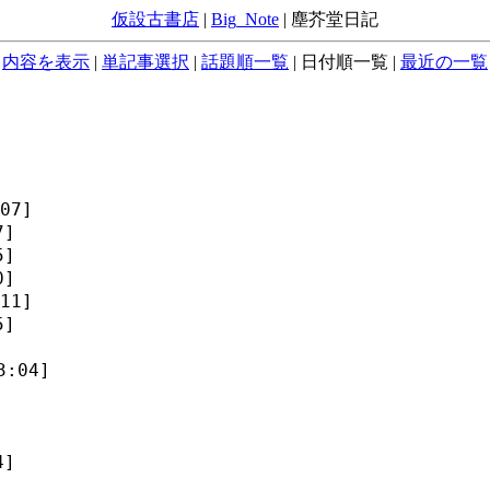
仮設古書店
|
Big_Note
|
塵芥堂日記
内容を表示
|
単記事選択
|
話題順一覧
|
日付順一覧
|
最近の一覧
07]
7]
5]
0]
11]
5]
3:04]
4]