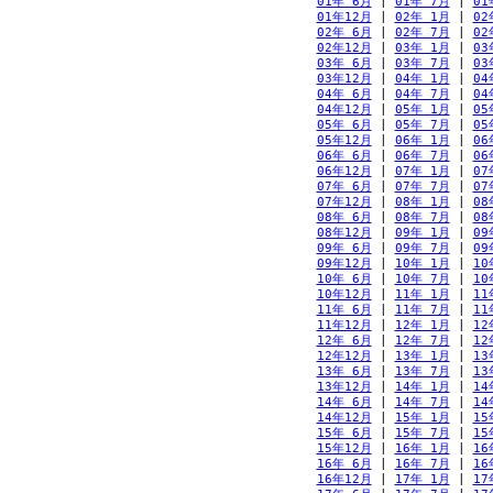
01年 6月
 | 
01年 7月
 | 
01
01年12月
 | 
02年 1月
 | 
02
02年 6月
 | 
02年 7月
 | 
02
02年12月
 | 
03年 1月
 | 
03
03年 6月
 | 
03年 7月
 | 
03
03年12月
 | 
04年 1月
 | 
04
04年 6月
 | 
04年 7月
 | 
04
04年12月
 | 
05年 1月
 | 
05
05年 6月
 | 
05年 7月
 | 
05
05年12月
 | 
06年 1月
 | 
06
06年 6月
 | 
06年 7月
 | 
06
06年12月
 | 
07年 1月
 | 
07
07年 6月
 | 
07年 7月
 | 
07
07年12月
 | 
08年 1月
 | 
08
08年 6月
 | 
08年 7月
 | 
08
08年12月
 | 
09年 1月
 | 
09
09年 6月
 | 
09年 7月
 | 
09
09年12月
 | 
10年 1月
 | 
10
10年 6月
 | 
10年 7月
 | 
10
10年12月
 | 
11年 1月
 | 
11
11年 6月
 | 
11年 7月
 | 
11
11年12月
 | 
12年 1月
 | 
12
12年 6月
 | 
12年 7月
 | 
12
12年12月
 | 
13年 1月
 | 
13
13年 6月
 | 
13年 7月
 | 
13
13年12月
 | 
14年 1月
 | 
14
14年 6月
 | 
14年 7月
 | 
14
14年12月
 | 
15年 1月
 | 
15
15年 6月
 | 
15年 7月
 | 
15
15年12月
 | 
16年 1月
 | 
16
16年 6月
 | 
16年 7月
 | 
16
16年12月
 | 
17年 1月
 | 
17