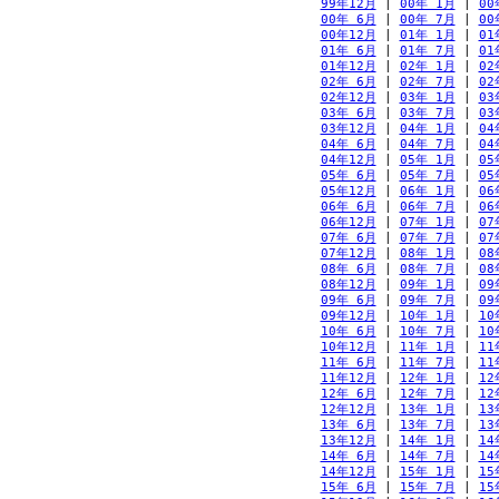
99年12月
 | 
00年 1月
 | 
00
00年 6月
 | 
00年 7月
 | 
00
00年12月
 | 
01年 1月
 | 
01
01年 6月
 | 
01年 7月
 | 
01
01年12月
 | 
02年 1月
 | 
02
02年 6月
 | 
02年 7月
 | 
02
02年12月
 | 
03年 1月
 | 
03
03年 6月
 | 
03年 7月
 | 
03
03年12月
 | 
04年 1月
 | 
04
04年 6月
 | 
04年 7月
 | 
04
04年12月
 | 
05年 1月
 | 
05
05年 6月
 | 
05年 7月
 | 
05
05年12月
 | 
06年 1月
 | 
06
06年 6月
 | 
06年 7月
 | 
06
06年12月
 | 
07年 1月
 | 
07
07年 6月
 | 
07年 7月
 | 
07
07年12月
 | 
08年 1月
 | 
08
08年 6月
 | 
08年 7月
 | 
08
08年12月
 | 
09年 1月
 | 
09
09年 6月
 | 
09年 7月
 | 
09
09年12月
 | 
10年 1月
 | 
10
10年 6月
 | 
10年 7月
 | 
10
10年12月
 | 
11年 1月
 | 
11
11年 6月
 | 
11年 7月
 | 
11
11年12月
 | 
12年 1月
 | 
12
12年 6月
 | 
12年 7月
 | 
12
12年12月
 | 
13年 1月
 | 
13
13年 6月
 | 
13年 7月
 | 
13
13年12月
 | 
14年 1月
 | 
14
14年 6月
 | 
14年 7月
 | 
14
14年12月
 | 
15年 1月
 | 
15
15年 6月
 | 
15年 7月
 | 
15