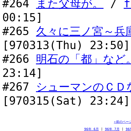
#264
また父母が。
/
f
00:15]
#265
久々に三ノ宮～兵
[970313(Thu) 23:50]
#266
明石の「都」など
23:14]
#267
シューマンのＣＤ
[970315(Sat) 23:24]
←前のペー
96年 6月
 | 
96年 7月
 | 
96