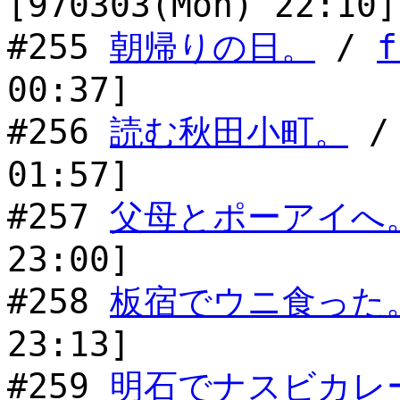
[970303(Mon) 22:10]
#255
朝帰りの日。
/
f
00:37]
#256
読む秋田小町。
01:57]
#257
父母とポーアイへ
23:00]
#258
板宿でウニ食った
23:13]
#259
明石でナスビカレ