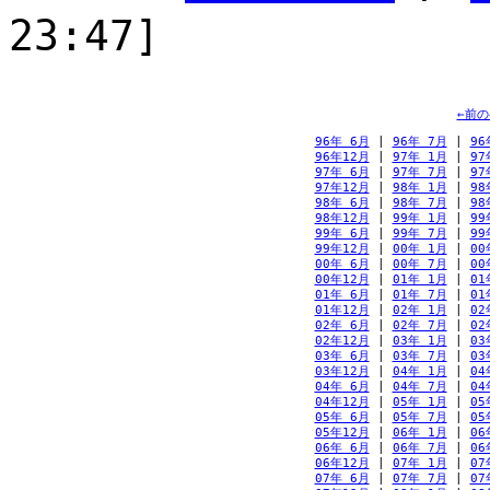
23:47]
←前
96年 6月
 | 
96年 7月
 | 
96
96年12月
 | 
97年 1月
 | 
97
97年 6月
 | 
97年 7月
 | 
97
97年12月
 | 
98年 1月
 | 
98
98年 6月
 | 
98年 7月
 | 
98
98年12月
 | 
99年 1月
 | 
99
99年 6月
 | 
99年 7月
 | 
99
99年12月
 | 
00年 1月
 | 
00
00年 6月
 | 
00年 7月
 | 
00
00年12月
 | 
01年 1月
 | 
01
01年 6月
 | 
01年 7月
 | 
01
01年12月
 | 
02年 1月
 | 
02
02年 6月
 | 
02年 7月
 | 
02
02年12月
 | 
03年 1月
 | 
03
03年 6月
 | 
03年 7月
 | 
03
03年12月
 | 
04年 1月
 | 
04
04年 6月
 | 
04年 7月
 | 
04
04年12月
 | 
05年 1月
 | 
05
05年 6月
 | 
05年 7月
 | 
05
05年12月
 | 
06年 1月
 | 
06
06年 6月
 | 
06年 7月
 | 
06
06年12月
 | 
07年 1月
 | 
07
07年 6月
 | 
07年 7月
 | 
07