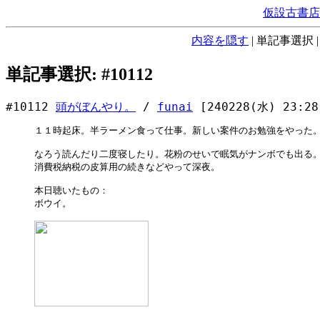
仮設古書店
内容を隠す
|
単記事選択
単記事選択: #10112
#10112
頭がぼんやり。
/
funai
[240228(水) 23:28
１１時起床。半ラーメン食って仕事。新しい案件のお勉強をやった。
なろう読んだり二度寝したり。花粉のせいで眠気がナンボでも出る。
消費税納税の皮算用の続きなどやって深夜。

本日聴いたもの：

ボウイ。
