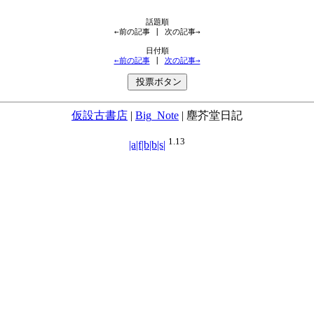
←前の記事
 | 
次の記事→
←前の記事
 | 
次の記事→
仮設古書店
|
Big_Note
|
塵芥堂日記
1.13
|a|f|b|b|s|