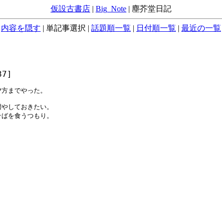
仮設古書店
|
Big_Note
|
塵芥堂日記
内容を隠す
|
単記事選択
|
話題順一覧
|
日付順一覧
|
最近の一覧
37]
方までやった。

やしておきたい。

ばを食うつもり。
