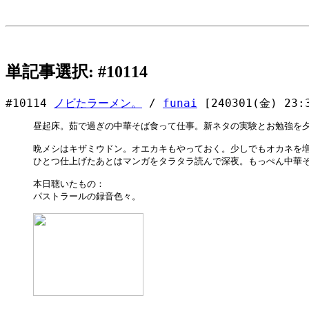
単記事選択: #10114
#10114
ノビたラーメン。
/
funai
[240301(金) 23:
昼起床。茹で過ぎの中華そば食って仕事。新ネタの実験とお勉強を夕
晩メシはキザミウドン。オエカキもやっておく。少しでもオカネを増
ひとつ仕上げたあとはマンガをタラタラ読んで深夜。もっぺん中華そ
本日聴いたもの：

パストラールの録音色々。
