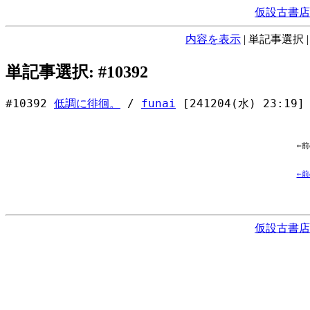
仮設古書店
内容を表示
|
単記事選択
単記事選択: #10392
#10392
低調に徘徊。
/
funai
[241204(水) 23:19]
←
←
仮設古書店