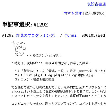
仮設古書店
内容を隠す
|
単記事選択
単記事選択: #1292
#1292
趣味のプログラミング。
/
funai
[000105(Wed
＜＜妙にテンション高い。

１時起床。次期afbbs、昨夜４時間ばかり作業した結果：

　１）「新着あり！」を「最近の一覧」に吸収（昔の仕様に戻った）
　２）AFlist.plとAF1log.plをafbbs.cgi本体へ統合

　３）コメント増強＆書式整理

てな感じで意外と順調に進んでいる。最終的には全スクリプトを１つ
afscripts/を廃止して設置や整備の簡略化を図る予定。コンパイ
ちょっとしたトリックを考えてあるので、速度低下はほとんど生じな
コンビニイナリを食い、黙々とプログラミング。コメントを増やした