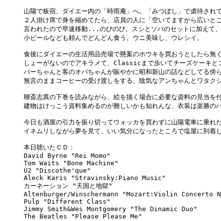
山陽で板宿、ダイエー内の「時雨庵」へ。「みつぼし」で虐待されて
２人掛け席で身を縮めてたら、店員の人に「空いてますから広いとこ
言われたので早速移動...のびのび。スシとソバのセットに加えて、
小ビールなども頼んでどんどん食う。ウニ美味し、ウレシイ。

食後にダイエーの生活用品売場で懸案のホウキを買おうとしたら無く
しょーがないのでアキラメて、Classicまで歩いてチーズケーキと
バーちゃんと客のオバちゃんが賑やかに昭和新山の話などしてる傍ら
無言のままコーヒーの受け渡しをする、陰気なアンちゃんとワタクシ
聊斎志異の下巻を読みながら、絵を描く場合に必要な資料の見当を付
建物はけっこう資料集めるのが難しいかも知れんな、衣装は楽勝のハズ
今日も酒屋の引力を振り切ってウォッカを買わずに山陽電車に乗れた
イネムリしながら夢を見て、いい気分になったところで塩屋に到着し
本日聴いたＣＤ：

David Byrne "Rei Momo"

Tom Waits "Bone Machine"

U2 "Discothe'que"

Aleck Karis "Stravinsky:Piano Music"

カーネーション "天国と地獄"

Altenburger/Winschermann "Mozart:Violin Concerto N
Pulp "Different Class"

Jimmy Smith&Wes Montgomery "The Dinamic Duo"

The Beatles "Please Please Me"
