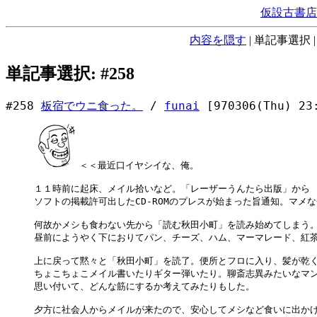
仮設古書店
内容を隠す
|
単記事選択
単記事選択: #258
#258
板宿でウニ食った。
/
funai
[970306(Thu) 23
＜＜最近口イヤシイな、俺。

１１時前に起床、メイル拾いなど。「レーザーうんたら出版」から

ソフトの掲載許可出したCD-ROMのプレスが始まった旨通知。マメな
何故かメシも食わない先から「読む秋田小町」を読み始めてしまう。も
昼前にようやく下におりてパン、チーズ、ハム、マーマレード、紅茶
上に戻って黙々と「秋田小町」を読了。便所とフロに入り、髪が乾く
ちょこちょこメイル書いたりギター弾いたり。聊斎志異みたいなマン
思い付いて、どんな筋にするか考えてみたりもした。

夕方に社会人からメイルが来たので、安心してメシなど食いに出かけ