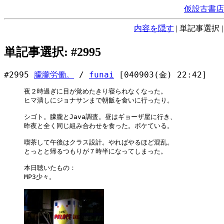
仮設古書店
内容を隠す
|
単記事選択
単記事選択: #2995
#2995
朦朧労働。
/
funai
[040903(金) 22:42]
夜２時過ぎに目が覚めたきり寝られなくなった。

ヒマ潰しにジョナサンまで朝飯を食いに行ったり。

シゴト。朦朧とJava調査。昼はギョーザ屋に行き、

昨夜と全く同じ組み合わせを食った。ボケている。

喫茶して午後はクラス設計。やればやるほど混乱。

とっとと帰るつもりが７時半になってしまった。

本日聴いたもの：

MP3少々。
