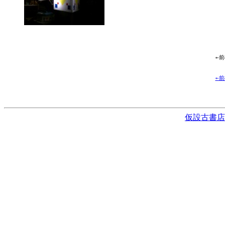
←
←
仮設古書店