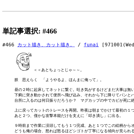
単記事選択: #466
#466
カット描き、カット描き。
/
funai
[971001(Wed
＜＜あとちょっとじゃ～～。

朕　思えらく　「ようやるよ、ほんまに俺って」。

昼の２時に起床してネットに繋ぐ。吐き気がするけどまだ大事は無い
下痢に突き動かされて便所へ飛び込み、それから下に降りてパンとハ
台所に入るのは何日振りだろうか？　マグカップの中でカビが死に絶
上に戻ってカットのトレースを再開。昨夜は朝までかけて最初の１つ
あと２つ、僅かな攻撃本能だけを支えに「叩き潰し」に出る。

９時前まで作業に没頭してもう１つ完成、あと１つでこの絵柄からオ
どうも俺の場合、怒れば怒るほどシゴトが丁寧になる傾向が見られるな