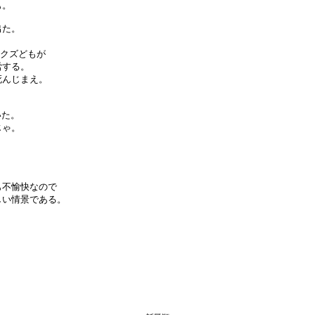
。

た。

クズどもが

する。

んじまえ。

た。

ゃ。

不愉快なので

い情景である。
