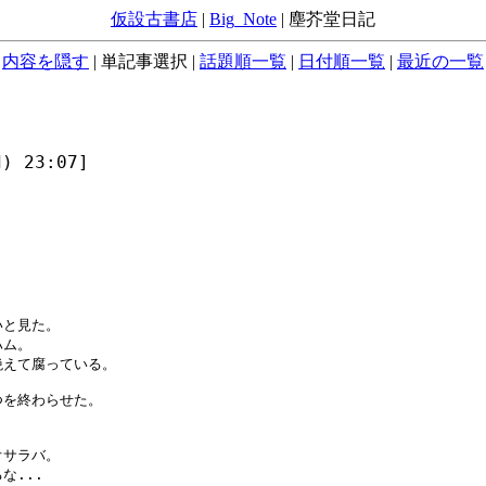
仮設古書店
|
Big_Note
|
塵芥堂日記
内容を隠す
|
単記事選択
|
話題順一覧
|
日付順一覧
|
最近の一覧
) 23:07]
と見た。

ム。

えて腐っている。

を終わらせた。

サラバ。

...
