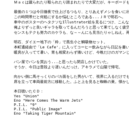
Ｍａｃは蹴られたり殴られたり踏まれたりで大変だが。キーボードも
最後の１つは今日徹夜で仕上げるつもり、とりあえずメシを食いに出
この時間帯だと何処にするか悩むところである...ＪＲで明石へ。

車中のポスターのヘタクソなIllustrator絵を見るにつけ、こんな
俺よりずっと良いギャラを取ってるんだろうと思って果てしなく疲労
センスもテクも努力のカケラも、な～～んにも見当たりゃしねえ。死
明石、ダイエー地下の「粋」で黒生小と鯛吸物セット。

本町通経由で「Le Cafe'」に入ってコーヒー飲みながら日記を書い
暖房が入ってて暑い。胃も相変わらず痛いけど、今晩だけのガマンじ
パン屋でパンを買おう...と思ったら閉店しかけていた。

そうか、今日は普段より遅いんだっけ。アキラメて山陽で帰宅。

向かい側に馬そっくりのバカ面をした男がいて、視界に入るだけでも
席を立って車両最前方に移動した。ふと上を見ると蜘蛛の巣。懐かし
本日聴いたＣＤ：

Yes "Union"

Eno "Here Comes The Warm Jets"

P.I.L. "9"

P.I.L. "Public Image"

Eno "Taking Tiger Mountain"
