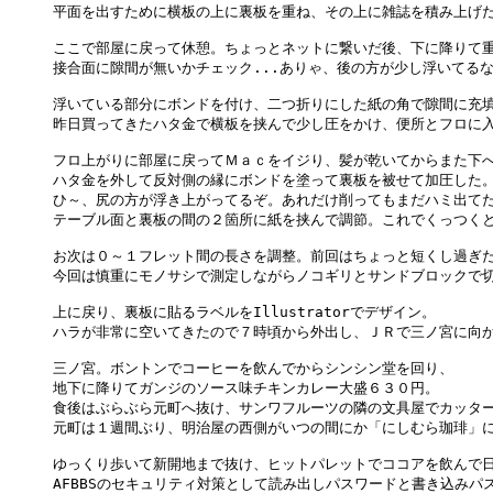
平面を出すために横板の上に裏板を重ね、その上に雑誌を積み上げた
ここで部屋に戻って休憩。ちょっとネットに繋いだ後、下に降りて重
接合面に隙間が無いかチェック...ありゃ、後の方が少し浮いてるな
浮いている部分にボンドを付け、二つ折りにした紙の角で隙間に充填
昨日買ってきたハタ金で横板を挟んで少し圧をかけ、便所とフロに入
フロ上がりに部屋に戻ってＭａｃをイジり、髪が乾いてからまた下へ
ハタ金を外して反対側の縁にボンドを塗って裏板を被せて加圧した。
ひ～、尻の方が浮き上がってるぞ。あれだけ削ってもまだハミ出てた
テーブル面と裏板の間の２箇所に紙を挟んで調節。これでくっつくと
お次は０～１フレット間の長さを調整。前回はちょっと短くし過ぎた
今回は慎重にモノサシで測定しながらノコギリとサンドブロックで切
上に戻り、裏板に貼るラベルをIllustratorでデザイン。

ハラが非常に空いてきたので７時頃から外出し、ＪＲで三ノ宮に向か
三ノ宮。ボントンでコーヒーを飲んでからシンシン堂を回り、

地下に降りてガンジのソース味チキンカレー大盛６３０円。

食後はぶらぶら元町へ抜け、サンワフルーツの隣の文具屋でカッター
元町は１週間ぶり、明治屋の西側がいつの間にか「にしむら珈琲」に
ゆっくり歩いて新開地まで抜け、ヒットパレットでココアを飲んで日
AFBBSのセキュリティ対策として読み出しパスワードと書き込みパス