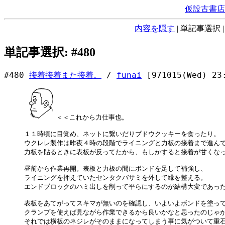
仮設古書店
内容を隠す
|
単記事選択
単記事選択: #480
#480
接着接着また接着。
/
funai
[971015(Wed) 23
＜＜これから力仕事也。

１１時頃に目覚め、ネットに繋いだりブドウクッキーを食ったり。

ウクレレ製作は昨夜４時の段階でライニングと力板の接着まで進んで
力板を貼るときに表板が反ってたから、もしかすると接着が甘くなった
昼前から作業再開。表板と力板の間にボンドを足して補強し、

ライニングを押えていたセンタクバサミを外して縁を整える。

エンドブロックのハミ出しを削って平らにするのが結構大変であった
表板をあてがってスキマが無いのを確認し、いよいよボンドを塗って
クランプを使えば見ながら作業できるから良いかなと思ったのじゃが
それでは横板のネジレがそのままになってしまう事に気がついて重石