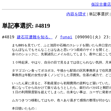
仮設古書店
内容を隠す
|
単記事選択
単記事選択: #4819
#4819
建石荘遭難を知る。
/
funai
[090901(火) 23:
まちBBSを見ていて、ふと池田や石橋のスレッドを開いたら井口堂の
なんぼなんでもそんなことはなあと思いつつ産経のサイトを開くと、
余りのショックに、先輩諸氏にメイル出してしまう。夜中に起こして
１０時起床。やはり、自分の目で見るまでは信じられない気持。月末
タマゴゴハン食ってボヨボヨ。午後から駅前の区民事務所まで住民票
事務所は年配の女性が多くノンビリした雰囲気。住基の威力で、どこ
いったん家に戻ると、不動産屋から初期費用の資料など届いていた。
夜になってから出かけて振り込もうとしたら、銀行のバカUIと郵貯の
１日の利用限度額を超えてしまった。出来ない事は、ユーザに発射ボ
ムカつきつつ移動してはちや。色々あり過ぎて感情の整理が付かない
本日聴いたもの：
