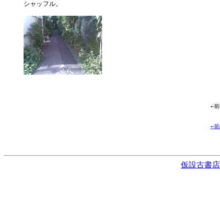
シャッフル。

←
←
仮設古書店