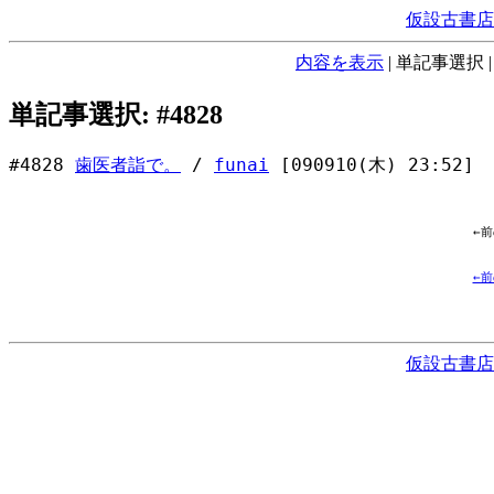
仮設古書店
内容を表示
|
単記事選択
単記事選択: #4828
#4828
歯医者詣で。
/
funai
[090910(木) 23:52]
←
←
仮設古書店