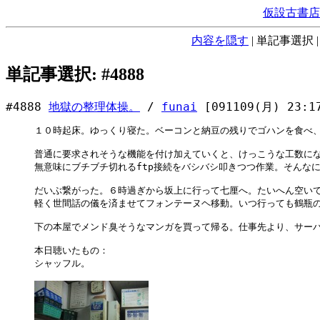
仮設古書店
内容を隠す
|
単記事選択
単記事選択: #4888
#4888
地獄の整理体操。
/
funai
[091109(月) 23:1
１０時起床。ゆっくり寝た。ベーコンと納豆の残りでゴハンを食べ、引き
普通に要求されそうな機能を付け加えていくと、けっこうな工数にな
無意味にブチブチ切れるftp接続をバシバシ叩きつつ作業。そんなに心
だいぶ繋がった。６時過ぎから坂上に行って七厘へ。たいへん空いて
軽く世間話の儀を済ませてフォンテーヌヘ移動。いつ行っても鶴瓶の
下の本屋でメンド臭そうなマンガを買って帰る。仕事先より、サーバ
本日聴いたもの：

シャッフル。
