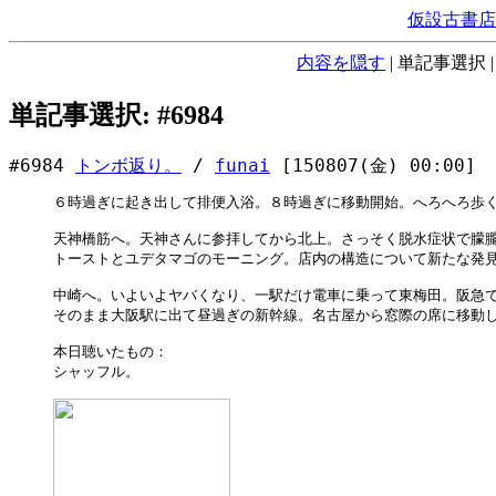
仮設古書店
内容を隠す
|
単記事選択
単記事選択: #6984
#6984
トンボ返り。
/
funai
[150807(金) 00:00]
６時過ぎに起き出して排便入浴。８時過ぎに移動開始。へろへろ歩く
天神橋筋へ。天神さんに参拝してから北上。さっそく脱水症状で朦朧
トーストとユデタマゴのモーニング。店内の構造について新たな発見
中崎へ。いよいよヤバくなり、一駅だけ電車に乗って東梅田。阪急で
そのまま大阪駅に出て昼過ぎの新幹線。名古屋から窓際の席に移動し
本日聴いたもの：

シャッフル。
