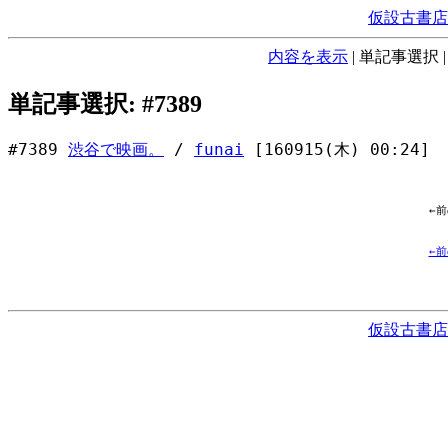
仮設古書店
内容を表示
|
単記事選択
単記事選択: #7389
#7389
渋谷で映画。
/
funai
[160915(木) 00:24]
←
←
仮設古書店