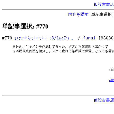
仮設古書店
内容を隠す
|
単記事選択
単記事選択: #770
#770
ひたすらジトジト（8/1の分）。
/
funai
[98080
昼起き、ヤキメシを作成して食った。夕方から某隣町へ出かけて

古本屋や八百屋を検分し、スグに疲れて某私鉄で帰還。どうにも暑すぎ
←
←
仮設古書店