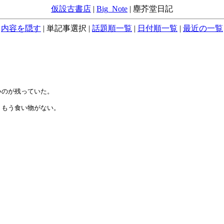
仮設古書店
|
Big_Note
|
塵芥堂日記
内容を隠す
|
単記事選択
|
話題順一覧
|
日付順一覧
|
最近の一覧
のが残っていた。

もう食い物がない。
