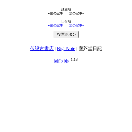
←前の記事
 | 
次の記事→
←前の記事
 | 
次の記事→
仮設古書店
|
Big_Note
|
塵芥堂日記
1.13
|a|f|b|b|s|