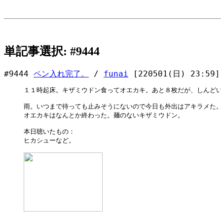
単記事選択: #9444
#9444
ペン入れ完了。
/
funai
[220501(日) 23:59]
１１時起床。キザミウドン食ってオエカキ。あと８枚だが、しんどい
雨。いつまで待っても止みそうにないので今日も外出はアキラメた。
オエカキはなんとか終わった。麺のないキザミウドン。

本日聴いたもの：

ヒカシューなど。
