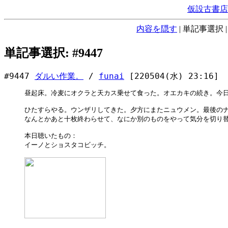
仮設古書店
内容を隠す
|
単記事選択
単記事選択: #9447
#9447
ダルい作業。
/
funai
[220504(水) 23:16]
昼起床。冷麦にオクラと天カス乗せて食った。オエカキの続き。今日
ひたすらやる。ウンザリしてきた。夕方にまたニュウメン。最後のナ
なんとかあと十枚終わらせて、なにか別のものをやって気分を切り替
本日聴いたもの：

イーノとショスタコビッチ。
