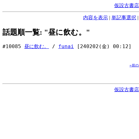
仮設古書店
内容を表示
|
単記事選択
話題順一覧: "昼に飲む。"
#10085
昼に飲む。
/
funai
[240202(金) 00:12]
←前
仮設古書店