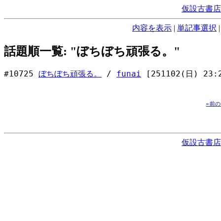
仮設古書店
内容を表示
|
単記事選択
話題順一覧: "ぼちぼち頑張る。"
#10725
ぼちぼち頑張る。
/
funai
[251102(日) 23:
←前
仮設古書店