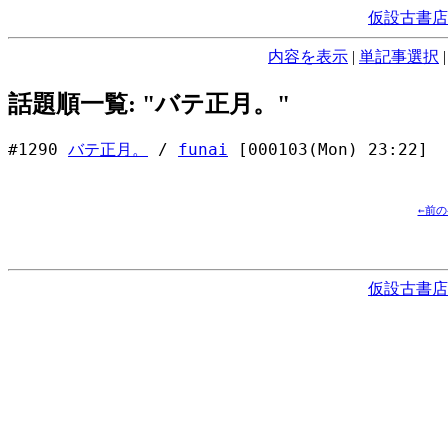
仮設古書店
内容を表示
|
単記事選択
話題順一覧: "バテ正月。"
#1290
バテ正月。
/
funai
[000103(Mon) 23:22]
←前
仮設古書店