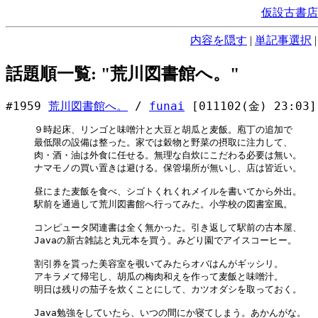
仮設古書店
内容を隠す
|
単記事選択
話題順一覧: "荒川図書館へ。"
#1959
荒川図書館へ。
/
funai
[011102(金) 23:03]
９時起床、リンゴと味噌汁と大豆と胡瓜と麦飯。庖丁の追加で

最低限の設備は整った。家では穀物と野菜の摂取に注力して、

肉・酒・油は外食に任せる。無理な自炊にこだわる必要は無い。

ナマモノの買い置きは避ける。保管場所が無いし、店は皆近い。

昼にまた麦飯を食べ、シゴトくれくれメイルを書いてから外出。

駅前を通過して荒川図書館へ行ってみた。小学校の図書室風。

コンピュータ関連書は全く無かった。引き返して駅前の古本屋、

Javaの新古雑誌と丸元本を買う。みどり園でアイスコーヒー。

割引券を貰った美容室を覗いてみたらオバはんがギッシリ。

アキラメて帰宅し、胡瓜の梅肉和えを作って麦飯と味噌汁。

明日は残りの茄子を炊くことにして、カツオダシを取っておく。

Java勉強をしていたら、いつの間にか寝てしまう。あかんがな。
