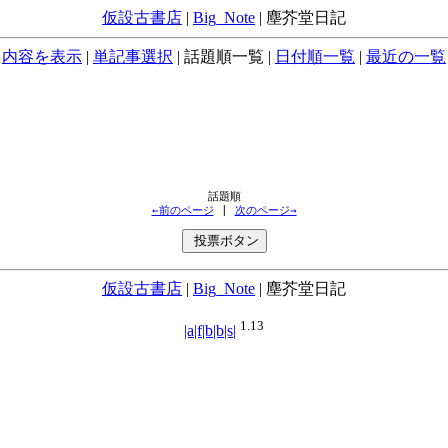
仮設古書店
|
Big_Note
|
塵芥堂日記
内容を表示
|
単記事選択
|
話題順一覧
|
日付順一覧
|
最近の一覧
←前のページ
 | 
次のページ→
仮設古書店
|
Big_Note
|
塵芥堂日記
1.13
|a|f|b|b|s|