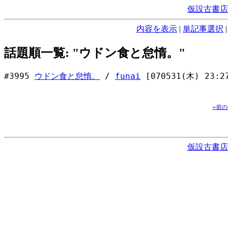
仮設古書店
内容を表示
|
単記事選択
話題順一覧: "ウドン食と怠惰。"
#3995
ウドン食と怠惰。
/
funai
[070531(木) 23:2
←前
仮設古書店