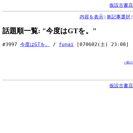
仮設古書店
内容を表示
|
単記事選択
話題順一覧: "今度はGTを。"
#3997
今度はGTを。
/
funai
[070602(土) 23:08]
←前
仮設古書店