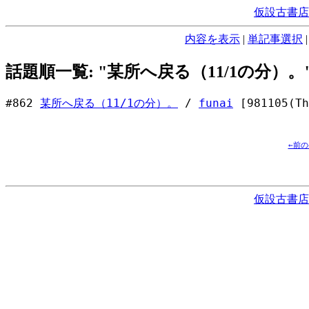
仮設古書店
内容を表示
|
単記事選択
話題順一覧: "某所へ戻る（11/1の分）。
#862
某所へ戻る（11/1の分）。
/
funai
[981105(Th
←前
仮設古書店