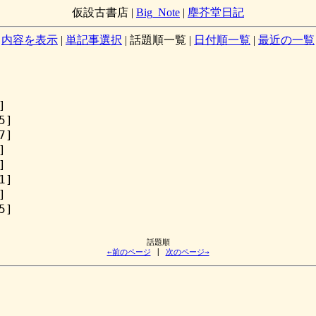
仮設古書店
|
Big_Note
|
塵芥堂日記
内容を表示
|
単記事選択
|
話題順一覧
|
日付順一覧
|
最近の一覧
]
5]
7]
]
]
1]
]
5]
←前のページ
 | 
次のページ→