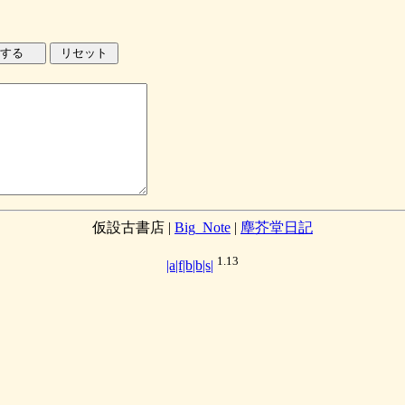
仮設古書店
|
Big_Note
|
塵芥堂日記
1.13
|a|f|b|b|s|