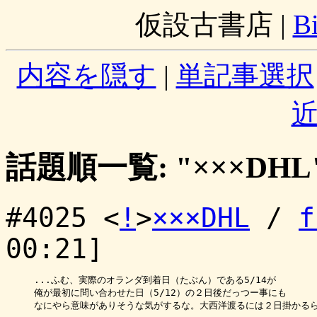
仮設古書店
|
B
内容を隠す
|
単記事選択
話題順一覧: "×××DHL
#4025 <
!
>
×××DHL
/
f
00:21]
...ふむ、実際のオランダ到着日（たぶん）である5/14が

俺が最初に問い合わせた日（5/12）の２日後だっつー事にも

なにやら意味がありそうな気がするな。大西洋渡るには２日掛かるら