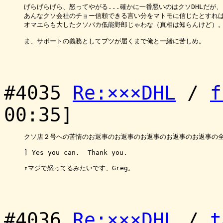
げらげらげら、怒ってやがる...確かに一番悪いのはクソDHLだが、

あんなクソ会社のチョー信頼できる言い分をマトモに信じたとすれば
オマエらも大したクソバカ低能野郎じゃわな（真相は知らんけど）。
ま、サポートの義務としてブツが届くまで俺と一緒に苦しめ。

#4035
Re:×××DHL
/
f
00:35]
クソ店２号への苦情のお返事のお返事のお返事のお返事のお返事の全
] Yes you can.  Thank you.

↑マジで怒ってるみたいです、Greg。

#4036
Re:×××DHL
/
t