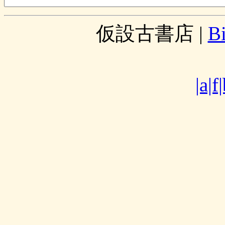
仮設古書店
|
B
|a|f