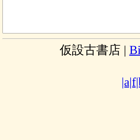
仮設古書店
|
B
|a|f