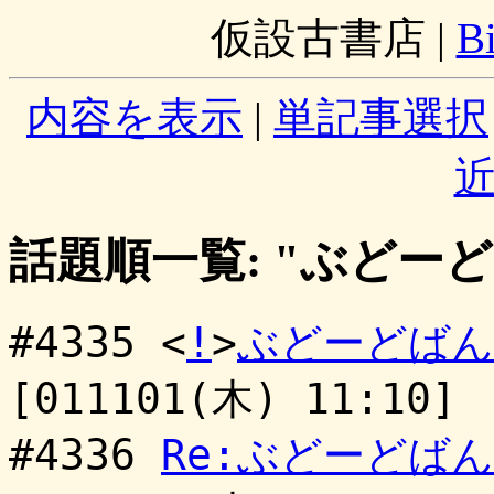
仮設古書店
|
B
内容を表示
|
単記事選択
話題順一覧: "ぶどー
#4335 <
!
>
ぶどーどばん
[011101(木) 11:10]
#4336
Re:ぶどーどば