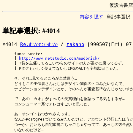
仮設古書店
内容を隠す
|
単記事選択
単記事選択: #4014
#4014
Re:むかむかむか
/
takano
[990507(Fri) 07
funai wrote:

] 
http://www.netstudio.com/mudbrick/
] ↑賞を主催してるこいつらのサイトの方が遥かに腐ってるぞ、

] Pタグも正しく使えてないしIMGのALTも全然駄目じゃん。

そ、それ…見てるところが全然違う…

どうもこの主催者さんたちはデザイン関係のトコみたいなんで、

ナビゲーションデザインとか、そのへんが審査基準なんじゃないすか
で、あの「カオ」がすべての受賞理由を物語ってる気もするが…

コンシューマー系でアレはすごいと思った。

あ、オシゴトおつかれさんっす。

なんかPostgresづいてるみたいだけど、アカウント発行したほうが
つーか、おいらも自宅環境ごちゃごちゃやってて、あっちの方全然い
いないのだけど…
