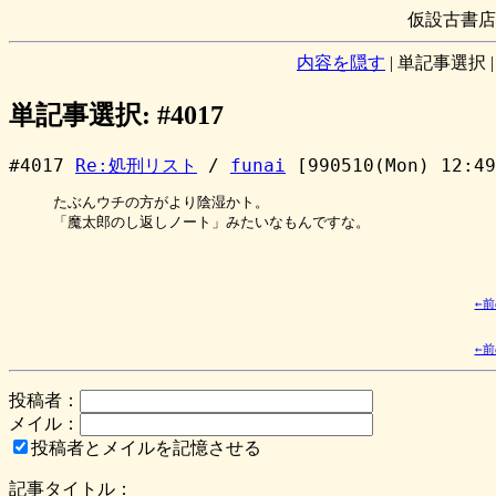
仮設古書店
内容を隠す
|
単記事選択
単記事選択: #4017
#4017
Re:処刑リスト
/
funai
[990510(Mon) 12:49
たぶんウチの方がより陰湿かト。

「魔太郎のし返しノート」みたいなもんですな。

←
←
投稿者：
メイル：
投稿者とメイルを記憶させる
記事タイトル：