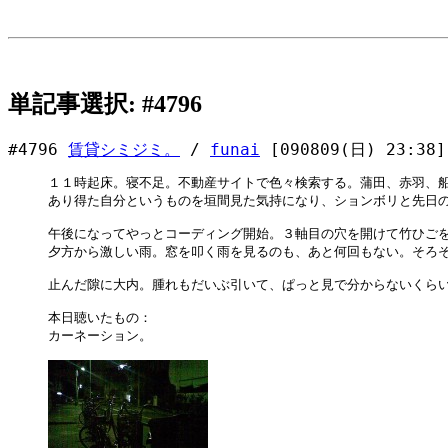
単記事選択: #4796
#4796
賃貸シミジミ。
/
funai
[090809(日) 23:38]
１１時起床。寝不足。不動産サイトで色々検索する。蒲田、赤羽、船
あり得た自分というものを垣間見た気持になり、ションボリと先日の
午後になってやっとコーディング開始。３軸目の穴を開けて竹ひごを
夕方から激しい雨。窓を叩く雨を見るのも、あと何回もない。そろそ
止んだ隙に大内。腫れもだいぶ引いて、ぱっと見で分からないくらい
本日聴いたもの：

カーネーション。
