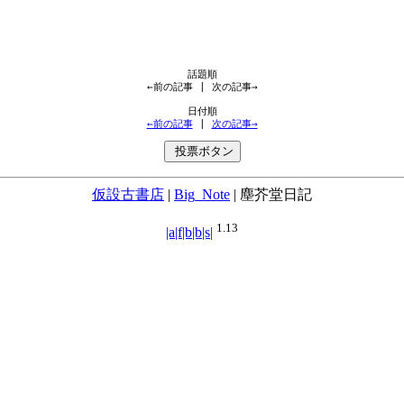
←前の記事
 | 
次の記事→
←前の記事
 | 
次の記事→
仮設古書店
|
Big_Note
|
塵芥堂日記
1.13
|a|f|b|b|s|