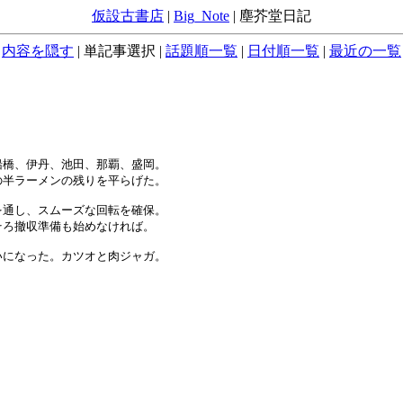
仮設古書店
|
Big_Note
|
塵芥堂日記
内容を隠す
|
単記事選択
|
話題順一覧
|
日付順一覧
|
最近の一覧
橋、伊丹、池田、那覇、盛岡。

半ラーメンの残りを平らげた。

通し、スムーズな回転を確保。

ろ撤収準備も始めなければ。

になった。カツオと肉ジャガ。
