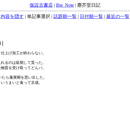
仮設古書店
|
Big_Note
|
塵芥堂日記
内容を隠す
|
単記事選択
|
話題順一覧
|
日付順一覧
|
最近の一覧
8]
仕上げ加工が終わらない。

れるのは延期して貰った。

物質を受け取ってどんパ。

たら蓬莱閣を思い出した。

いうまいと食って京成。
