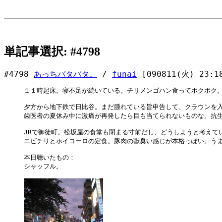
単記事選択: #4798
#4798
あっちバタバタ。
/
funai
[090811(火) 23:1
１１時起床。寝不足が続いている。チリメンゴハン食ってポクポク。
夕方から地下鉄で日比谷。まだ腫れている旨申告して、クラウンを入
歯医者の夏休み中に激痛が再発したら目も当てられないものな。抗生
JRで御徒町。松坂屋の食堂も閉まる寸前だし、どうしようと考えてい
エビチリとホイコーロの定食。豚肉の獣臭い感じが本格っぽい。うま
本日聴いたもの：

シャッフル。
