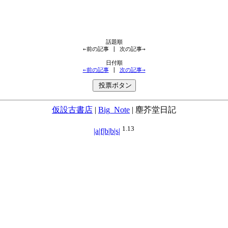
←前の記事
 | 
次の記事→
←前の記事
 | 
次の記事→
仮設古書店
|
Big_Note
|
塵芥堂日記
1.13
|a|f|b|b|s|