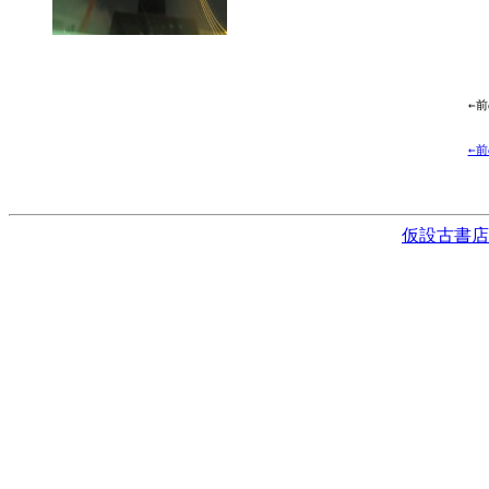
←
←
仮設古書店