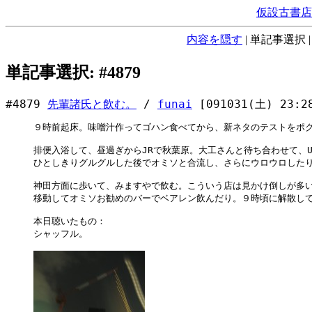
仮設古書店
内容を隠す
|
単記事選択
単記事選択: #4879
#4879
先輩諸氏と飲む。
/
funai
[091031(土) 23:2
９時前起床。味噌汁作ってゴハン食べてから、新ネタのテストをポク
排便入浴して、昼過ぎからJRで秋葉原。大工さんと待ち合わせて、U
ひとしきりグルグルした後でオミソと合流し、さらにウロウロしたり
神田方面に歩いて、みますやで飲む。こういう店は見かけ倒しが多い
移動してオミソお勧めのバーでベアレン飲んだり。９時頃に解散してJ
本日聴いたもの：

シャッフル。
