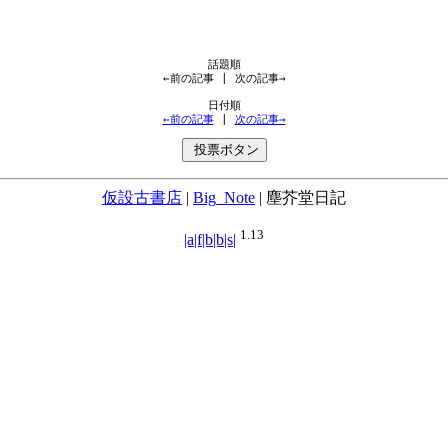
←前の記事
 | 
次の記事→
←前の記事
 | 
次の記事→
仮設古書店
|
Big_Note
|
塵芥堂日記
1.13
|a|f|b|b|s|