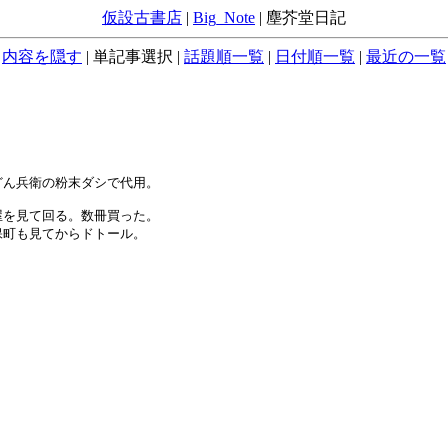
仮設古書店
|
Big_Note
|
塵芥堂日記
内容を隠す
|
単記事選択
|
話題順一覧
|
日付順一覧
|
最近の一覧
ん兵衛の粉末ダシで代用。

を見て回る。数冊買った。

町も見てからドトール。
