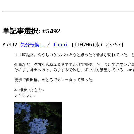
単記事選択: #5492
#5492
気分転換。
/
funai
[110706(水) 23:57]
１１時起床。冷やしカケソバ作ろうと思ったら醤油が切れていた。ど
仕事など。夕方から秋葉原まで出かけて排便した。ついでにマンガ屋
そのまま神田へ抜け、みますやで飲む。ずいぶん繁盛している。神保
徒歩で飯田橋。めとろでカレー食って帰った。

本日聴いたもの：

シャッフル。
