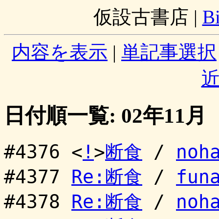
仮設古書店
|
B
内容を表示
|
単記事選択
日付順一覧: 02年11月
#4376 <
!
>
断食
/
noh
#4377
Re:断食
/
fun
#4378
Re:断食
/
noh