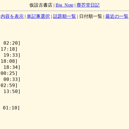
仮設古書店
|
Big_Note
|
塵芥堂日記
内容を表示
|
単記事選択
|
話題順一覧
|
日付順一覧
|
最近の一覧
 02:20]
17:18]
 19:33]
18:08]
 18:34]
00:25]
 00:33]
02:59]
 13:50]
 01:10]