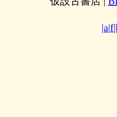
仮設古書店
|
B
|a|f