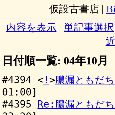
仮設古書店
|
B
内容を表示
|
単記事選択
日付順一覧: 04年10月
#4394 <
!
>
膿漏ともだち
01:00]
#4395
Re:膿漏ともだち