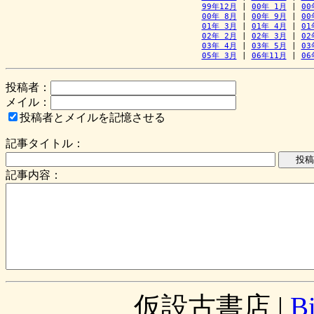
99年12月
 | 
00年 1月
 | 
00
00年 8月
 | 
00年 9月
 | 
00
01年 3月
 | 
01年 4月
 | 
01
02年 2月
 | 
02年 3月
 | 
02
03年 4月
 | 
03年 5月
 | 
03
05年 3月
 | 
06年11月
 | 
06
投稿者：
メイル：
投稿者とメイルを記憶させる
記事タイトル：
記事内容：
仮設古書店
|
B