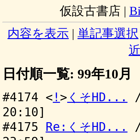
仮設古書店
|
B
内容を表示
|
単記事選択
日付順一覧: 99年10月
#4174 <
!
>
くそHD...
20:10]
#4175
Re:くそHD...