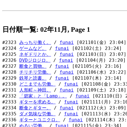
日付順一覧: 02年11月, Page 1
#2323
みっちり働く。
/
funai
[021101(金) 23:04]
#2324
ゲームなど。
/
funai
[021102(土) 23:24]
#2325
ネギドリとか。
/
funai
[021103(日) 23:07]
#2326
DVDジロジロ。
/
funai
[021104(月) 23:20]
#2327
断食と買物。
/
funai
[021105(火) 23:16]
#2328
チリチリ労働。
/
funai
[021106(水) 23:22]
#2329
鉄琴と読書。
/
funai
[021107(木) 23:14]
#2330
どこまでも労働。
/
funai
[021108(金) 23:3
#2331
人形町～神田。
/
funai
[021109(土) 23:18]
#2332
「碧家」と「Lamp」。
/
funai
[021110(日) 2
#2333
ギターを求める。
/
funai
[021111(月) 23:1
#2334
断食とギター。
/
funai
[021112(火) 23:09]
#2335
ダメ気味な労働。
/
funai
[021113(水) 23:2
#2336
ギターとユニクロ。
/
funai
[021114(木) 23:
#2337
ぬるい労働。
/
funai
[021115(金) 23:34]