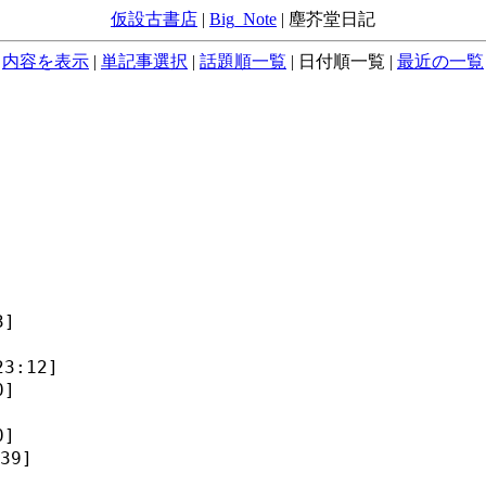
仮設古書店
|
Big_Note
|
塵芥堂日記
内容を表示
|
単記事選択
|
話題順一覧
|
日付順一覧
|
最近の一覧
3]
3:12]
0]
0]
39]