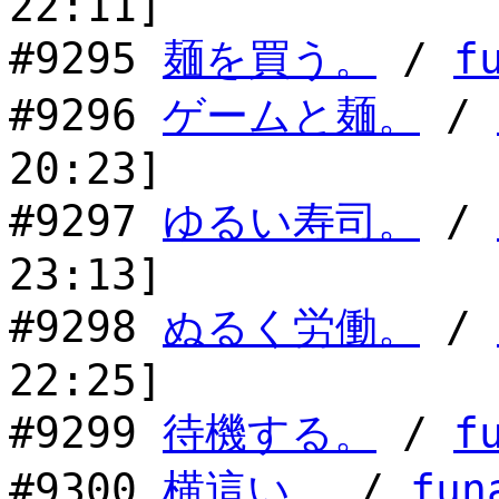
22:11]
#9295
麺を買う。
/
f
#9296
ゲームと麺。
/
20:23]
#9297
ゆるい寿司。
/
23:13]
#9298
ぬるく労働。
/
22:25]
#9299
待機する。
/
f
#9300
横這い。
/
fun