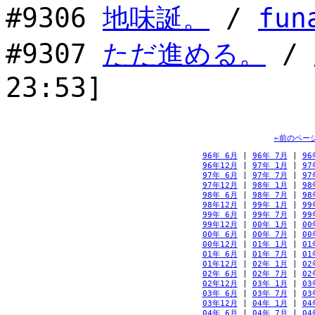
#9306
地味誕。
/
fun
#9307
ただ進める。
/
23:53]
←前のペー
96年 6月
 | 
96年 7月
 | 
96
96年12月
 | 
97年 1月
 | 
97
97年 6月
 | 
97年 7月
 | 
97
97年12月
 | 
98年 1月
 | 
98
98年 6月
 | 
98年 7月
 | 
98
98年12月
 | 
99年 1月
 | 
99
99年 6月
 | 
99年 7月
 | 
99
99年12月
 | 
00年 1月
 | 
00
00年 6月
 | 
00年 7月
 | 
00
00年12月
 | 
01年 1月
 | 
01
01年 6月
 | 
01年 7月
 | 
01
01年12月
 | 
02年 1月
 | 
02
02年 6月
 | 
02年 7月
 | 
02
02年12月
 | 
03年 1月
 | 
03
03年 6月
 | 
03年 7月
 | 
03
03年12月
 | 
04年 1月
 | 
04
04年 6月
 | 
04年 7月
 | 
04