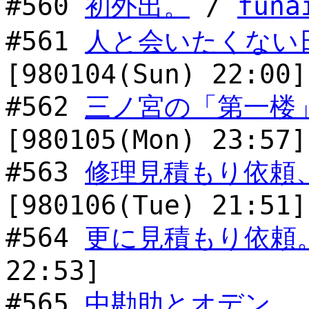
#560
初外出。
/
funa
#561
人と会いたくない
[980104(Sun) 22:00]
#562
三ノ宮の「第一楼
[980105(Mon) 23:57]
#563
修理見積もり依頼
[980106(Tue) 21:51]
#564
更に見積もり依頼
22:53]
#565
中勘助とオデン。