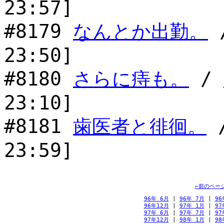
23:57]
#8179
なんとか出勤。
23:50]
#8180
さらに痔も。
/
23:10]
#8181
歯医者と徘徊。
23:59]
←前のペー
96年 6月
 | 
96年 7月
 | 
96
96年12月
 | 
97年 1月
 | 
97
97年 6月
 | 
97年 7月
 | 
97
97年12月
 | 
98年 1月
 | 
98