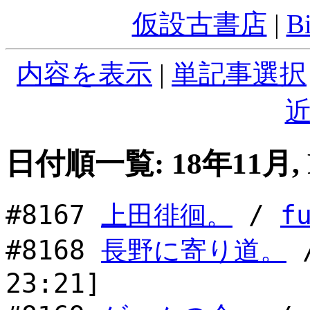
仮設古書店
|
B
内容を表示
|
単記事選択
日付順一覧: 18年11月, P
#8167
上田徘徊。
/
f
#8168
長野に寄り道。
23:21]